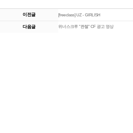
이전글
[freeclass] UZ - GIRLISH
다음글
위너스크루 "콴첼" CF 광고 영상