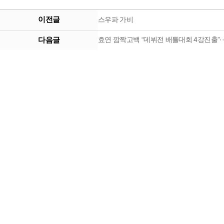
이전글
스우파 가비
다음글
효연 깜짝고백 “데뷔전 배틀대회 4강진출”··