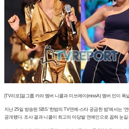
[TV리포]걸그룹 카라 멤버 니콜과 미쓰에이(missA) 멤버 민이 
지난 25일 방송된 SBS ‘한밤의 TV연예-스타 궁금한 밤’에서는
공개됐다. 조사 결과 니콜이 최고의 마당발 연예인으로 꼽혀 눈길