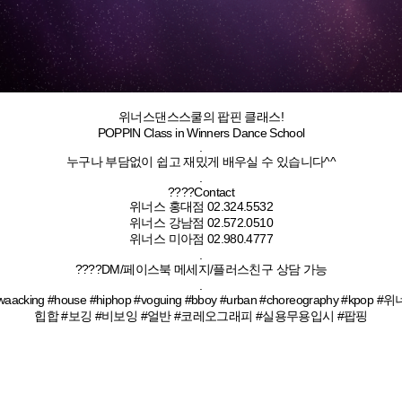
위너스댄스스쿨의 팝핀 클래스!
POPPIN Class in Winners Dance School
.
누구나 부담없이 쉽고 재밌게 배우실 수 있습니다^^
.
????Contact
위너스 홍대점 02.324.5532
위너스 강남점 02.572.0510
위너스 미아점 02.980.4777
.
????DM/페이스북 메세지/플러스친구 상담 가능
.
 #locking #waacking #house #hiphop #voguing #bboy #urban #cho
힙합 #보깅 #비보잉 #얼반 #코레오그래피 #실용무용입시 #팝핑