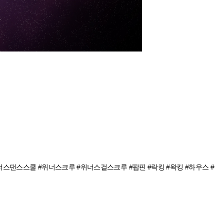
reography #kpop #위너스댄스스쿨 #위너스크루 #위너스걸스크루 #팝핀 #락킹 #왁킹 #하우스 #