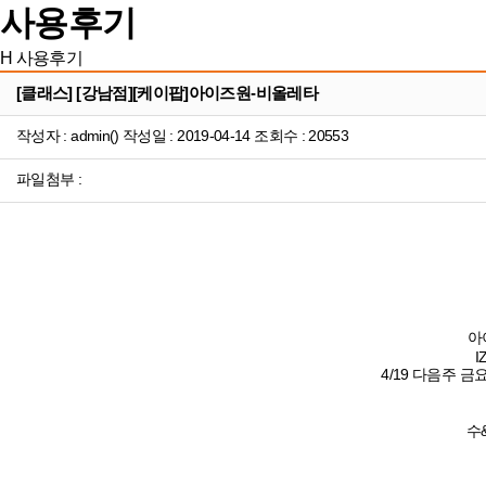
사용후기
H
사용후기
[클래스] [강남점][케이팝]아이즈원-비올레타
작성자 : admin() 작성일 : 2019-04-14 조회수 : 20553
파일첨부 :
아
I
4/19 다음주 
수&