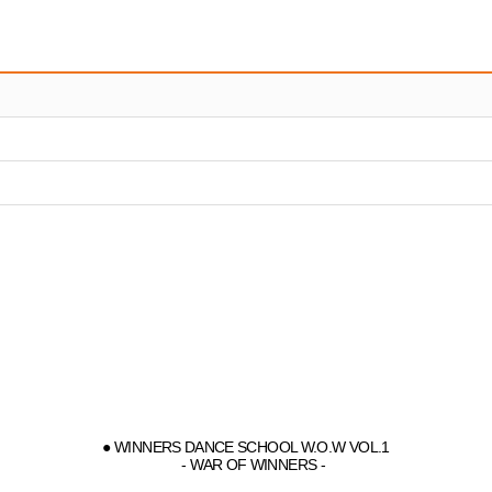
● WINNERS DANCE SCHOOL W.O.W VOL.1
- WAR OF WINNERS -