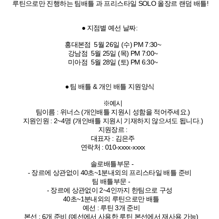
루틴으로만 진행하는 팀배틀 과 프리스타일 SOLO 올장르 랜덤 배틀!
● 지점별 예선 날짜:
홍대본점 5월 26일 (수) PM 7:30~
강남점 5월 25일 (목) PM 7:00~
미아점 5월 28일 (토) PM 6:30~
● 팀 배틀 & 개인 배틀 지원양식
※예시
팀이름 : 위너스 (개인배틀 지원시 성함을 적어주세요.)
지원인원 : 2~4명 (개인배틀 지원시 기재하지 않으셔도 됩니다.)
지원장르 :
대표자 : 김은주
연락처 : 010-xxxx-xxxx
솔로배틀부문 -
- 장르에 상관없이 40초~1분내외의 프리스타일 배틀 준비
팀 배틀부문 -
- 장르에 상관없이 2~4인까지 한팀으로 구성
40초~1분내외의 루틴으로만 배틀
예선 : 루틴 3개 준비
본선 : 6개 준비 (예선에서 사용한 루틴 본선에서 재사용 가능)