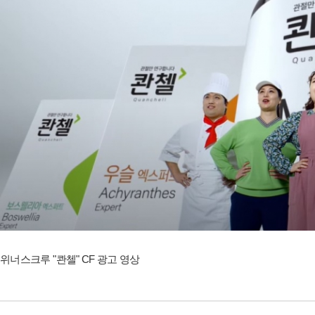
위너스크루 "콴첼" CF 광고 영상