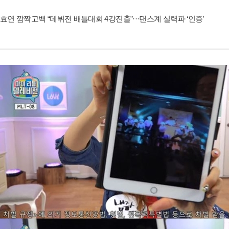
효연 깜짝고백 “데뷔전 배틀대회 4강진출”···댄스계 실력파 ‘인증’