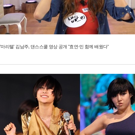
'마리텔' 김남주, 댄스스쿨 영상 공개 "효연·민 함께 배웠다"