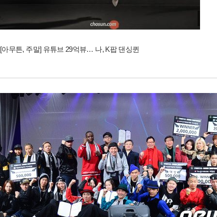
[아무튼, 주말] 유튜브 29억뷰… 나, K팝 댄싱퀸