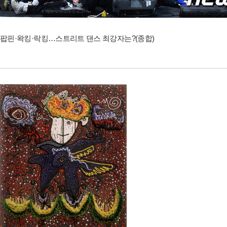
팝핀·왁킹·락킹…스트리트 댄스 최강자는?(종합)