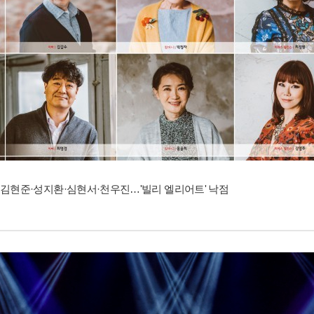
김현준·성지환·심현서·천우진…'빌리 엘리어트' 낙점