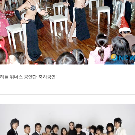
리틀 위너스 공연단 '축하공연'