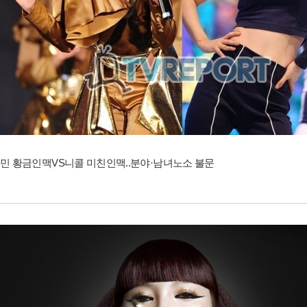
민 황금인맥VS니콜 미친인맥..분야·남녀노소 불문