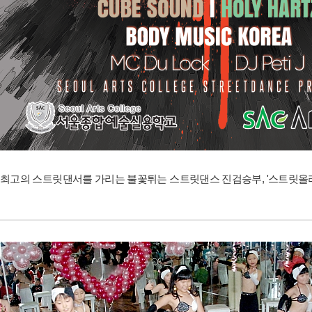
최고의 스트릿댄서를 가리는 불꽃튀는 스트릿댄스 진검승부, '스트릿올라운드