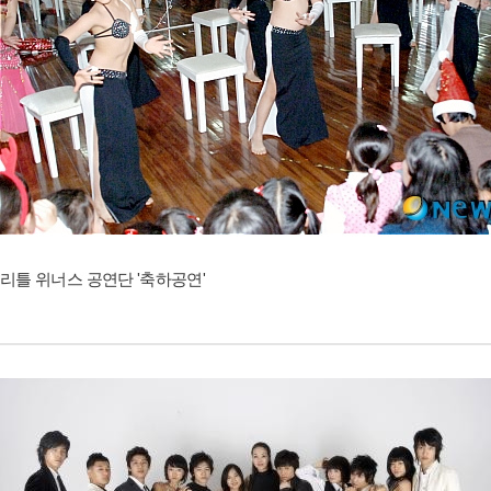
리틀 위너스 공연단 '축하공연'