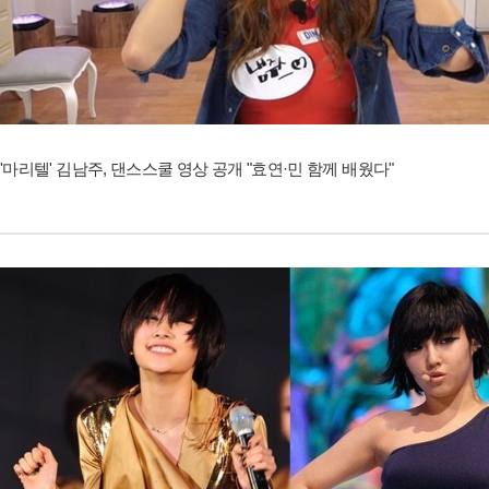
'마리텔' 김남주, 댄스스쿨 영상 공개 "효연·민 함께 배웠다"