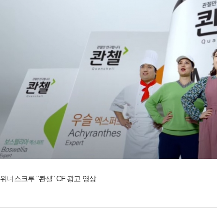
위너스크루 "콴첼" CF 광고 영상