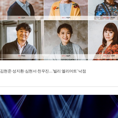
김현준·성지환·심현서·천우진…'빌리 엘리어트' 낙점