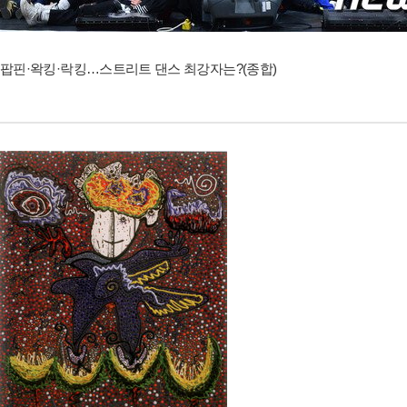
팝핀·왁킹·락킹…스트리트 댄스 최강자는?(종합)