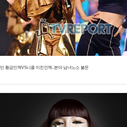
민 황금인맥VS니콜 미친인맥..분야·남녀노소 불문