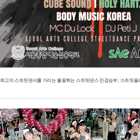
최고의 스트릿댄서를 가리는 불꽃튀는 스트릿댄스 진검승부, '스트릿올라운드