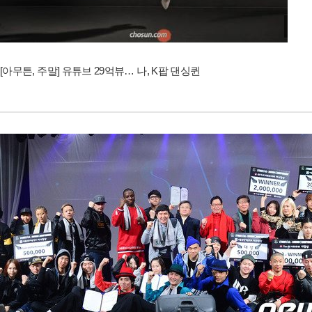
[아무튼, 주말] 유튜브 29억뷰… 나, K팝 댄싱퀸