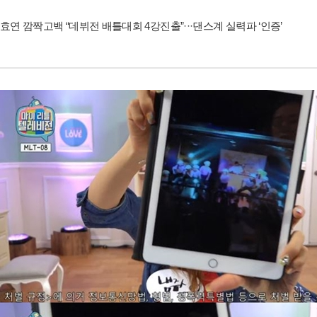
효연 깜짝고백 “데뷔전 배틀대회 4강진출”···댄스계 실력파 ‘인증’