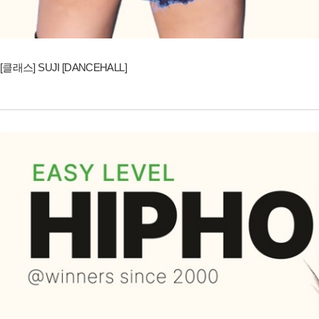
[클래스] SUJI [DANCEHALL]