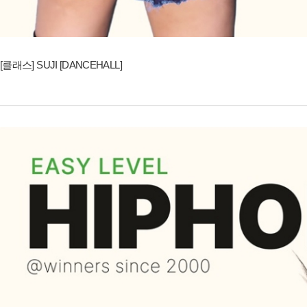
[클래스] SUJI [DANCEHALL]