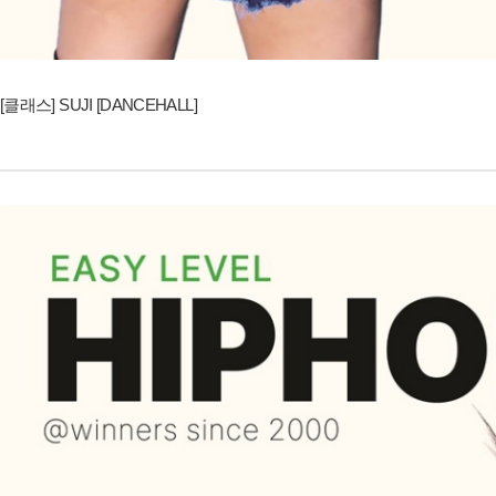
[클래스] SUJI [DANCEHALL]