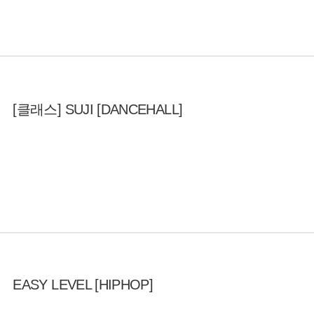
[클래스] SUJI [DANCEHALL]
EASY LEVEL [HIPHOP]