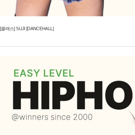
[클래스] SUJI [DANCEHALL]