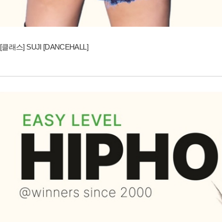
[클래스] SUJI [DANCEHALL]