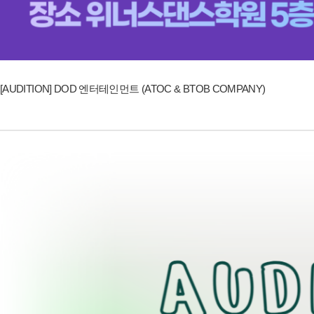
[AUDITION] DOD 엔터테인먼트 (ATOC & BTOB COMPANY)