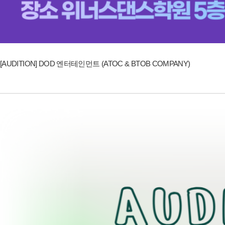
[AUDITION] DOD 엔터테인먼트 (ATOC & BTOB COMPANY)