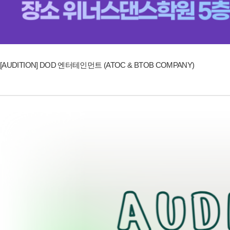
[AUDITION] DOD 엔터테인먼트 (ATOC & BTOB COMPANY)