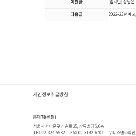
이전글
[입시반] 상담은
다음글
2022-23년 예고
개인정보취급방침
홍대점(본점)
서울시 서대문구 신촌로 25, 상록빌딩 5,6층
TEL 02-324-5532
FAX 02-3142-6701
위너스댄스학원