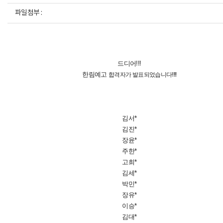
파일첨부 :
드디어!!!
한림예고
합격자가 발표되었습니다!!!!
김서*
김진*
장윤*
주한*
고희*
김세*
박민*
장유*
이승*
김대*