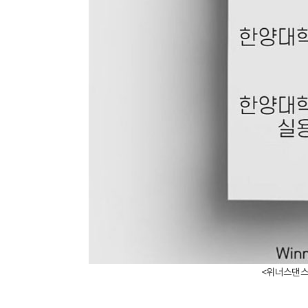
<위너스댄스학