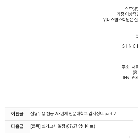
스트릿댄
가장 이상적
위너스댄스학원은 실용
S I N 
주소 서울
(
INSTAG
이전글
실용무용 전공 2/3년제 전문대학교 입시정보 part.2
다음글
[필독] 실기고사 일정 (07/27 업데이트)