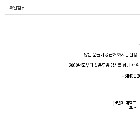
파일첨부 :
많은 분들이 궁금해 하시는 실용
2000년도부터 실용무용 입시를 함께 한
- SINCE 
[ 4년제 대학교
주소 