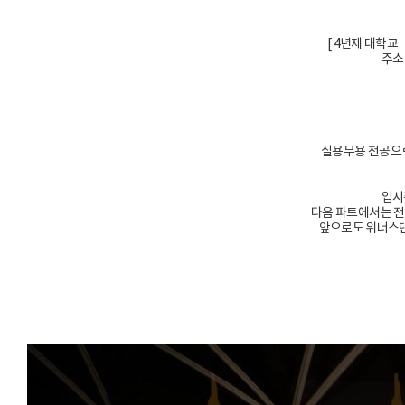
[ 4년제 대학
주소
실용무용 전공으
입시
다음 파트에서는 전
앞으로도 위너스