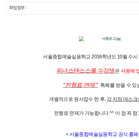
파일첨부 :
서울종합예술실용학교
2016학년도 10월 수시
위너스댄스스쿨 수강생
은
서종예 
"전형료 면제
"
특혜를 받을 수 있습
개별적으로 원서접수 한 후,
각 지점 데스크
전형료 면제가 가능합니다 ^^ 이 점 꼭 참
<
서울종합예술실용학교 공식 홈