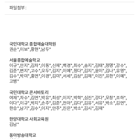
파일첨부 :
국민대학교 종합예술대학원
권순*,이보*,황현*,남두*
서울종합예술학교
이규*,안지*,김차*,이동*,신재*,백경*,최수*,송지*,김태*,정명*,강수*,
김준*,변지*,고수*,오두*,김지*,이예*,정다*,김지*,윤이*,김나*,유영*,
김수*,박미*,홍연*,이경*,김미*,서세*,김상*,김채*,이진*,유한*,이예*,
고병*
국민대학교 콘서바토리
여재*,차수*,김연*,박유*,최성*,이지*,박학*,심진*,강다*,모창*,조하*,
이다*,이규*,박지*,손주*,김준*,전아*,김다*,김유*,서유*,박소*,김연*,
한승*,남기*,김수*,이지*,안주*,진은*,박소*,김시*,김재*
한양대학교 사회교육원
김남*
동아방송대학교