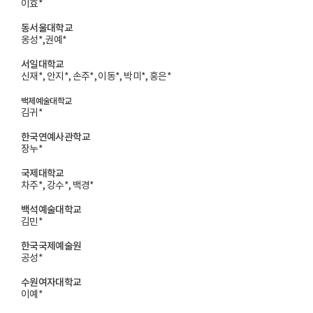
이효*
동서울대학교
옹성*,권예*
서일대학교
신재*, 안지*, 손주*, 이동*, 박미*, 홍은*
백제예술대학교
김귀*
한국연예사관학교
장누*
국제대학교
차주*, 강수*, 백경*
백석예술대학교
김민*
한국국제예술원
공성*
수원여자대학교
이예*