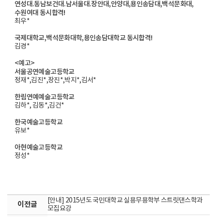
연성대.동남보건대.남서울대.장안대,안양대,용인송담대,백석문화대,
수원여대 동시합격!
최우*
국제대학교,백석문화대학,용인송담대학교 동시합격!
김경*
<예고>
서울공연예술고등학교
정재*,김진*,장진*,박지*,김서*
한림연예예술고등학교
김하*, 김동*,김건*
한국예술고등학교
유보*
아현예술고등학교
정성*
[안내] 2015년도 국민대학교 실용무용학부 스트릿댄스학과
이전글
모집요강