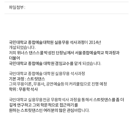
파일첨부 :
국민대학교 종합예술대학원 실용무용 석사과정
이 2014년
개설되었습니다.
위너스 댄스스쿨 박성진 단장님께서 서울종합예술학교 학과장과
저희
더불어
국민대학교 종합예술 대학원 겸임교수를
맡게 되셨습니다.
국민대학교 종합예술 대학원 실용무용 석사과정
기본 과정 : 스트릿댄스
그외 무용이론, 무용사, 공연예술등의 커리큘럼으로 진행 예정
학위 : 무용학 석사
스트릿댄스를 좀 더
국민대학교 실용무용전공 무용학석사 과정을 통해서
깊게 연구하고 그외 학문적으로 접근하기를
원하는
스트릿댄스인 여러분의 많은 관심
바랍니다.