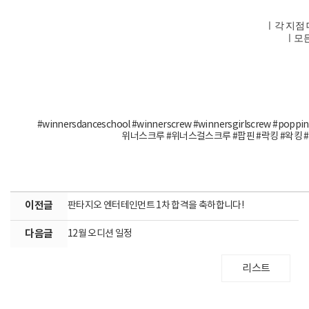
ㅣ각 지점
ㅣ모든
#winnersdanceschool
#winnerscrew
#winnersgirlscrew
#poppin
위너스크루
#위너스걸스크루
#팝핀
#락킹
#왁킹
이전글
판타지오 엔터테인먼트 1차 합격을 축하합니다!
다음글
12월 오디션 일정
리스트