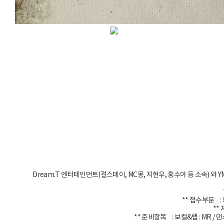
Dream.T 엔터테인먼트(걸스데이, MC몽, 지현우, 홍수아 등 소속) 
** 접수부문 : 
**
** 준비항목 : 보컬&랩 : MR / 