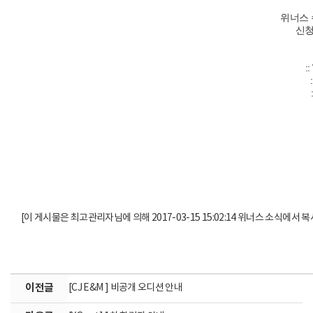
위너스 
신청
:
[이 게시물은 최고관리자님에 의해 2017-03-15 15:02:14 위너스 소식에서 복
이전글
[CJ E&M ] 비공개 오디션 안내