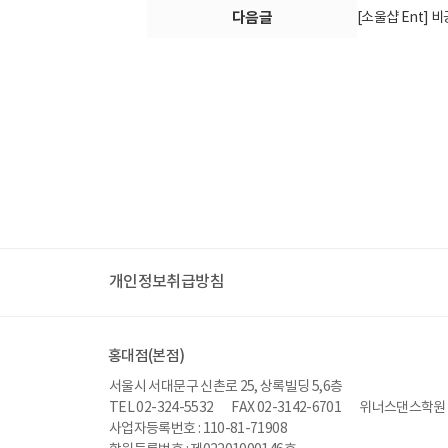
다음글
[소울샵 Ent]
개인정보취급방침
홍대점(본점)
서울시 서대문구 신촌로 25, 상록빌딩 5,6층
TEL 02-324-5532
FAX 02-3142-6701
위너스댄스학원
사업자등록번호 : 110-81-71908