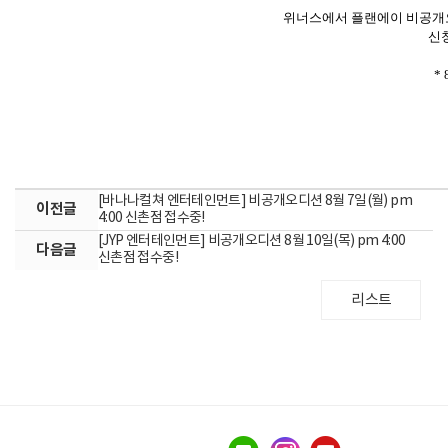
위너스에서 플랜에이 비공개오
신
*
[바나나컬쳐 엔터테인먼트] 비공개오디션 8월 7일(월) pm
이전글
4:00 신촌점 접수중!
[JYP 엔터테인먼트] 비공개오디션 8월 10일(목) pm 4:00
다음글
신촌점 접수중!
리스트