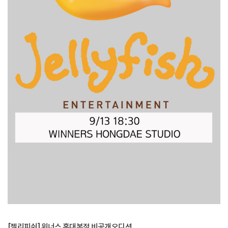
[젤리피쉬] 위너스 홍대본점 비공개오디션