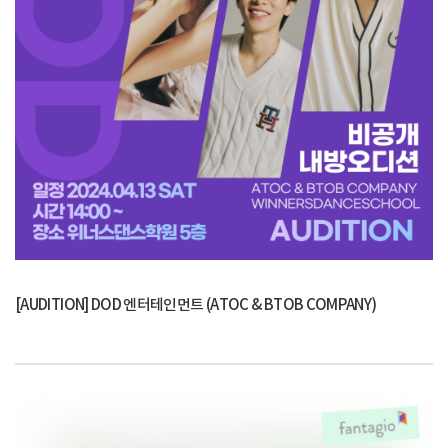
[AUDITION] DOD 엔터테인먼트 (ATOC & BTOB COMPANY)