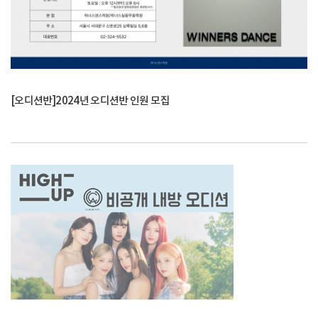
[오디션반]2024년 오디션반 인원 모집