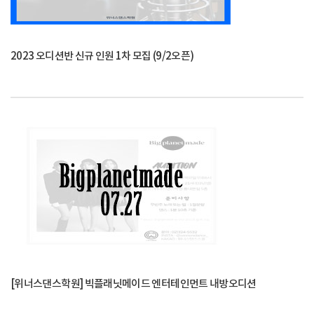
2023 오디션반 신규 인원 1차 모집 (9/2오픈)
[위너스댄스학원] 빅플래닛메이드 엔터테인먼트 내방오디션