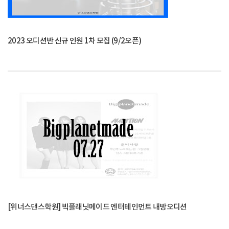
2023 오디션반 신규 인원 1차 모집 (9/2오픈)
[위너스댄스학원] 빅플래닛메이드 엔터테인먼트 내방오디션