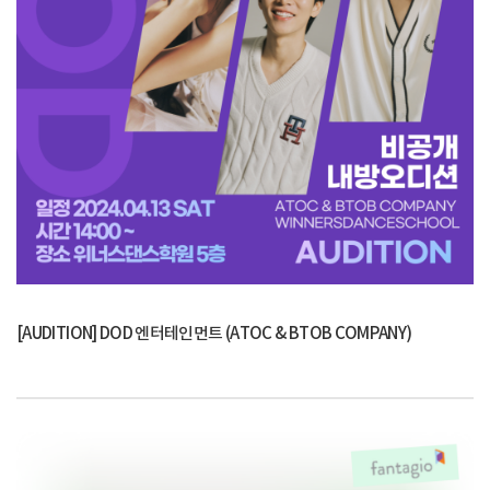
[AUDITION] DOD 엔터테인먼트 (ATOC & BTOB COMPANY)