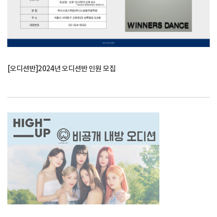
[오디션반]2024년 오디션반 인원 모집