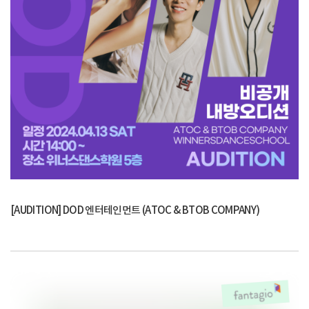
[AUDITION] DOD 엔터테인먼트 (ATOC & BTOB COMPANY)