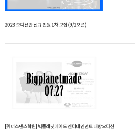
2023 오디션반 신규 인원 1차 모집 (9/2오픈)
[위너스댄스학원] 빅플래닛메이드 엔터테인먼트 내방오디션