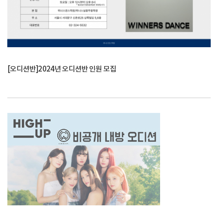
[오디션반]2024년 오디션반 인원 모집