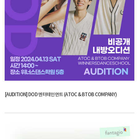
[AUDITION] DOD 엔터테인먼트 (ATOC & BTOB COMPANY)