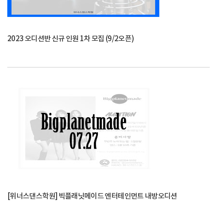
2023 오디션반 신규 인원 1차 모집 (9/2오픈)
[위너스댄스학원] 빅플래닛메이드 엔터테인먼트 내방오디션