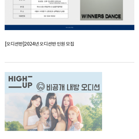
[오디션반]2024년 오디션반 인원 모집