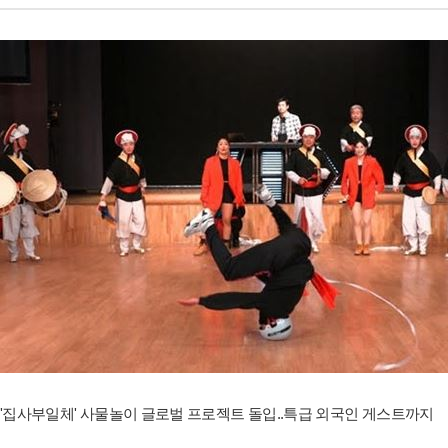
'집사부일체' 사물놀이 글로벌 프로젝트 돌입..특급 외국인 게스트까지