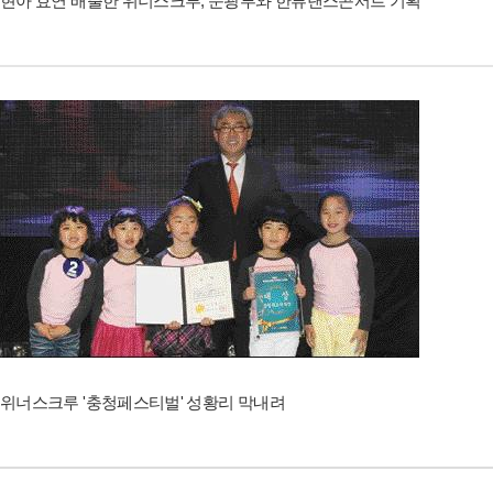
현아 효연 배출한 위너스크루, 문광부와 한류댄스콘서트 기획
위너스크루 '충청페스티벌' 성황리 막내려