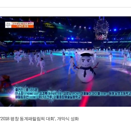
‘2018 평창 동계패럴림픽 대회’, 개막식 성화